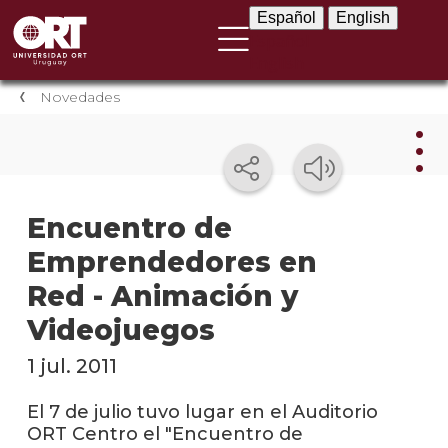
Español
English
Español
English
Novedades
Nov
Encuentro de
Emprendedores en
Nove
instit
Red - Animación y
Próxi
Videojuegos
event
1 jul. 2011
Event
anter
El 7 de julio tuvo lugar en el Auditorio
ORT Centro el "Encuentro de
Testi