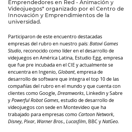
Emprendedores en Red - Animación y
Videojuegos" organizado por el Centro de
La
Innovación y Emprendimientos de la
unive
universidad.
en
los
medio
Participaron de este encuentro destacadas
empresas del rubro en nuestro país:
Batovi Games
Sobre
Studio
, reconocido como líder en el desarrollo de
videjuegos en América Latina, Estudio Egg, empresa
Blog
que fue pre incubada en el CIE y actualmente se
instit
encuentra en Ingenio,
Globant
, empresa de
desarrollo de software que integra el top 10 de las
compañías del rubro en el mundo y que cuenta con
clientes como Google,
Dreamworks
, Linkedin y Sabre
y
Powerful Robot Games
, estudio de desarrollo de
videojuegos con sede en Montevideo que ha
trabajado para empresas como
Cartoon Network
,
Disney
,
Pixar
,
Warner Bros
.,
Lucasfilm
, BBC y
NatGeo.