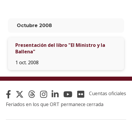
La
unive
en
Octubre 2008
los
medio
Presentación del libro "El Ministro y la
Sobre
Ballena"
Blog
1 oct. 2008
instit
Cuentas oficiales
Feriados en los que ORT permanece cerrada