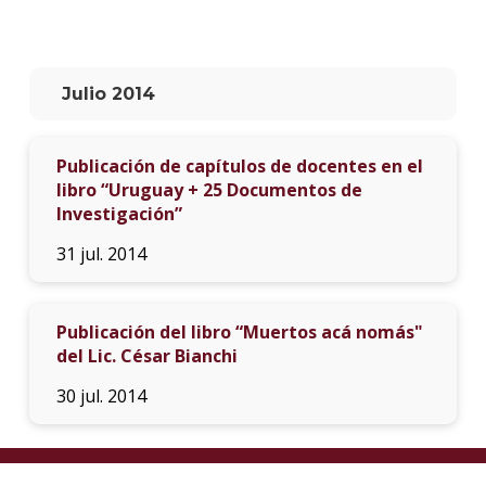
La
unive
en
Julio 2014
los
medio
Publicación de capítulos de docentes en el
Sobre
libro “Uruguay + 25 Documentos de
Investigación”
Blog
instit
31 jul. 2014
Publicación del libro “Muertos acá nomás"
del Lic. César Bianchi
30 jul. 2014