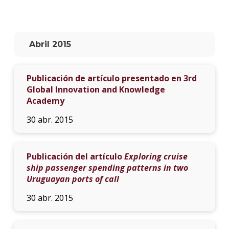
La
unive
en
Abril 2015
los
medio
Publicación de artículo presentado en 3rd
Sobre
Global Innovation and Knowledge
Academy
Blog
instit
30 abr. 2015
Publicación del artículo
Exploring cruise
ship passenger spending patterns in two
Uruguayan ports of call
30 abr. 2015