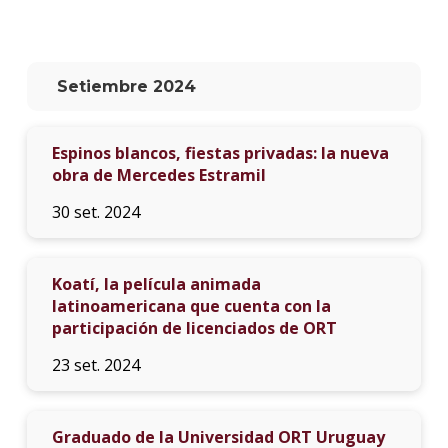
La
unive
en
Setiembre 2024
los
medio
Espinos blancos, fiestas privadas: la nueva
Sobre
obra de Mercedes Estramil
Blog
30 set. 2024
instit
Koatí, la película animada
latinoamericana que cuenta con la
participación de licenciados de ORT
23 set. 2024
Graduado de la Universidad ORT Uruguay