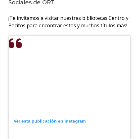
Sociales de ORT.
La
¡Te invitamos a visitar nuestras bibliotecas Centro y
unive
Pocitos para encontrar estos y muchos títulos más!
en
los
medio
Sobre
Blog
instit
Ver esta publicación en Instagram