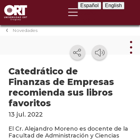
Español
English
Español
English
Novedades
Nov
Catedrático de
Finanzas de Empresas
Nove
instit
recomienda sus libros
Próxi
favoritos
event
13 jul. 2022
Event
anter
El Cr. Alejandro Moreno es docente de la
Facultad de Administración y Ciencias
Testi