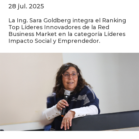
28 jul. 2025
La
unive
La Ing. Sara Goldberg integra el Ranking
en
Top Líderes Innovadores de la Red
los
Business Market en la categoría Líderes
medio
Impacto Social y Emprendedor.
Sobre
Blog
instit