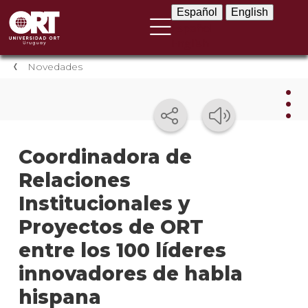
Español
English
Español
English
Novedades
Nov
Coordinadora de
Relaciones
Nove
instit
Institucionales y
Próxi
Proyectos de ORT
event
entre los 100 líderes
Event
innovadores de habla
anter
hispana
Testi