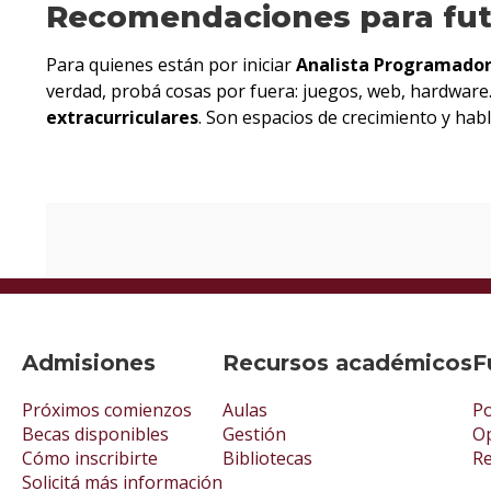
Recomendaciones para fu
Para quienes están por iniciar
Analista Programado
verdad, probá cosas por fuera: juegos, web, hardware
extracurriculares
. Son espacios de crecimiento y hab
Admisiones
Recursos académicos
F
Próximos comienzos
Aulas
Po
Becas disponibles
Gestión
Op
Cómo inscribirte
Bibliotecas
R
Solicitá más información