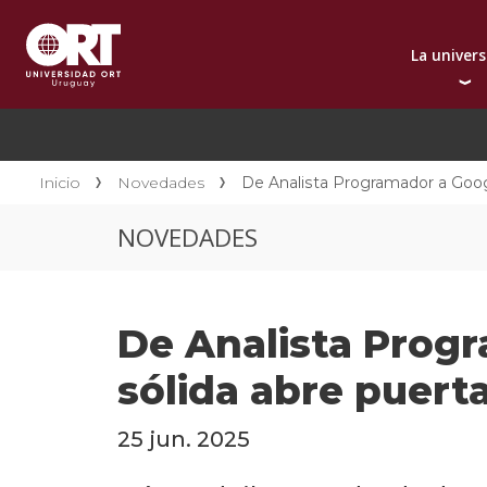
La univer
Presentación instit
A
Por qué elegir ORT
A
Reconocimientos in
C
Inicio
Novedades
De Analista Programador a Goog
Autoridades
D
NOVEDADES
Rectorado
I
Área Internacional
I
Sostenibilidad
I
De Analista Prog
Contacto
sólida abre puert
25 jun. 2025