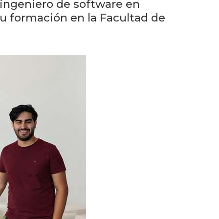
eventos
ingeniero de software en
su formación en la Facultad de
Eventos
anteriores
Testimonios
La
universidad
en
los
medios
Sobresalientes
Blog
institucional