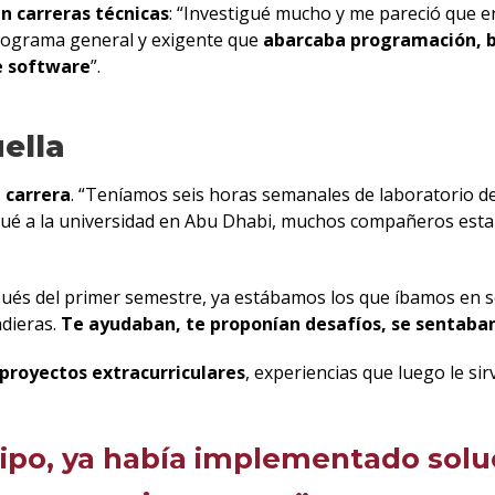
n carreras técnicas
: “Investigué mucho y me pareció que e
programa general y exigente que
abarcaba programación, ba
de software
”.
ella
 carrera
. “Teníamos seis horas semanales de laboratorio d
gué a la universidad en Abu Dhabi, muchos compañeros est
pués del primer semestre, ya estábamos los que íbamos en se
dieras.
Te ayudaban, te proponían desafíos, se sentaban
proyectos extracurriculares
, experiencias que luego le si
ipo, ya había implementado soluc