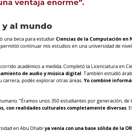
una ventaja enorme”.
d y al mundo
ió una beca para estudiar
Ciencias de la Computación en 
rmitió continuar mis estudios en una universidad de nivel 
 recorrido académico a medida. Completó la Licenciatura en 
amiento de audio y música digital
. También estudió ára
u carrera, podés explorar otras áreas.
Yo combiné informát
 humano. “Éramos unos 350 estudiantes por generación, de to
os, con realidades culturales completamente diversas
. 
ersidad en Abu Dhabi
ya venía con una base sólida de la O