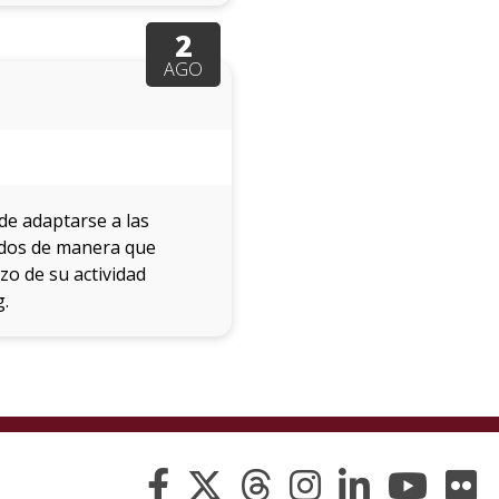
2
AGO
de adaptarse a las
ados de manera que
o de su actividad
g.