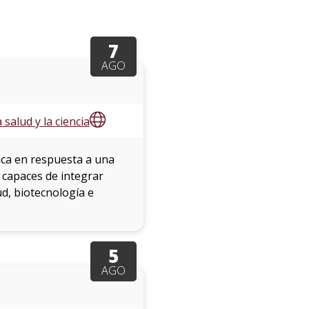
eventos
Eventos
7
anteriores
AGO
Testimonios
salud y la ciencia
La
universidad
ica en respuesta a una
en
 capaces de integrar
los
lud, biotecnología e
medios
Sobresalientes
5
AGO
Blog
institucional