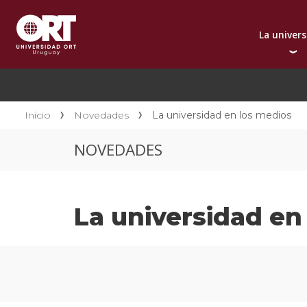
La univer
Presentación instit
A
Por qué elegir ORT
A
Reconocimientos in
C
Inicio
Novedades
La universidad en los medios
Autoridades
D
NOVEDADES
Rectorado
I
Área Internacional
I
Sostenibilidad
I
La universidad en
Contacto