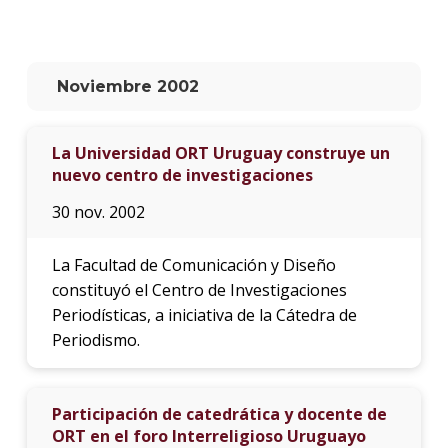
La
unive
en
Noviembre 2002
los
medio
La Universidad ORT Uruguay construye un
Sobre
nuevo centro de investigaciones
Blog
30 nov. 2002
instit
La Facultad de Comunicación y Diseño
constituyó el Centro de Investigaciones
Periodísticas, a iniciativa de la Cátedra de
Periodismo.
Participación de catedrática y docente de
ORT en el foro Interreligioso Uruguayo