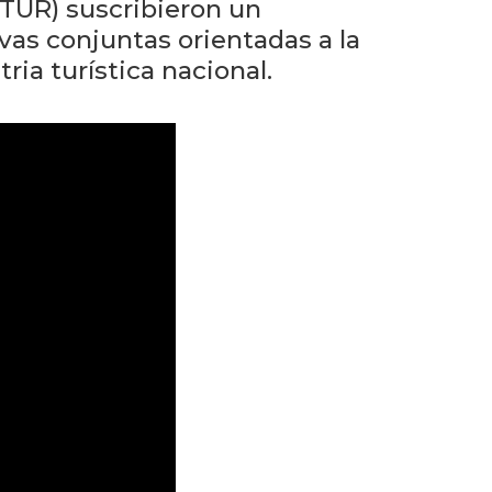
eventos
TUR) suscribieron un
vas conjuntas orientadas a la
Eventos
ria turística nacional.
anteriores
Testimonios
La
universidad
en
los
medios
Sobresalientes
Blog
institucional