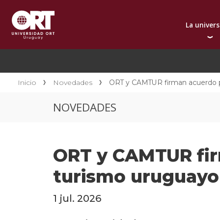
La univer
Presentación instit
A
Por qué elegir ORT
A
Reconocimientos in
C
Inicio
Novedades
ORT y CAMTUR firman acuerdo pa
Autoridades
D
NOVEDADES
Rectorado
I
Área Internacional
I
Sostenibilidad
I
ORT y CAMTUR firm
Contacto
turismo uruguayo
1 jul. 2026