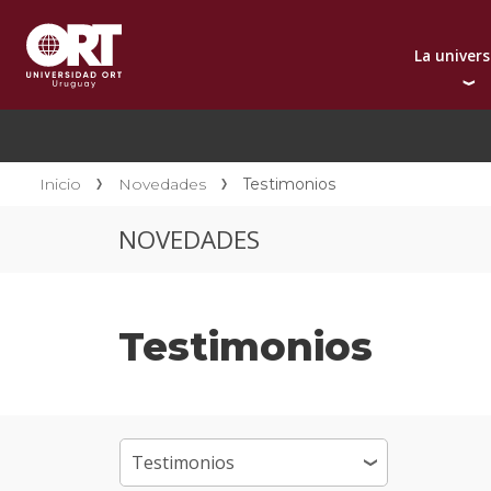
La univer
Presentación instit
A
Por qué elegir ORT
A
Reconocimientos in
C
Inicio
Novedades
Testimonios
Autoridades
D
NOVEDADES
Rectorado
I
Área Internacional
I
Sostenibilidad
I
Testimonios
Contacto