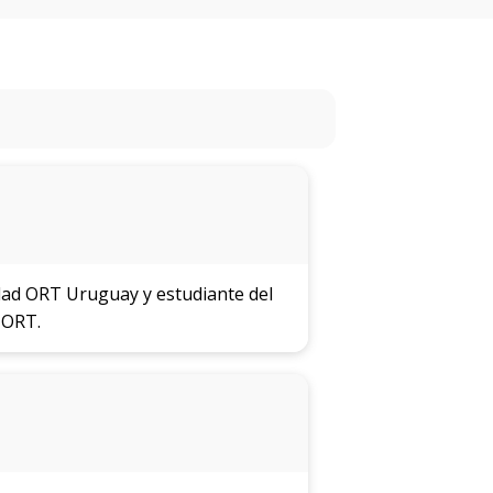
eventos
Eventos
anteriores
Testimonios
La
universidad
en
los
sidad ORT Uruguay y estudiante del
medios
 ORT.
Sobresalientes
Blog
institucional