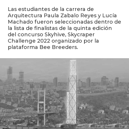
Las estudiantes de la carrera de
La
Arquitectura Paula Zabalo Reyes y Lucía
unive
Machado fueron seleccionadas dentro de
en
la lista de finalistas de la quinta edición
los
del concurso Skyhive, Skycraper
medio
Challenge 2022 organizado por la
plataforma Bee Breeders.
Sobre
Blog
instit