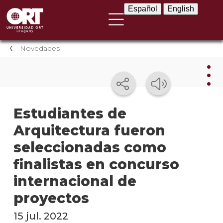
Español
English
Español
English
Novedades
Nov
Estudiantes de
Arquitectura fueron
Nove
instit
seleccionadas como
Próxi
finalistas en concurso
event
internacional de
Event
proyectos
anter
15 jul. 2022
Testi