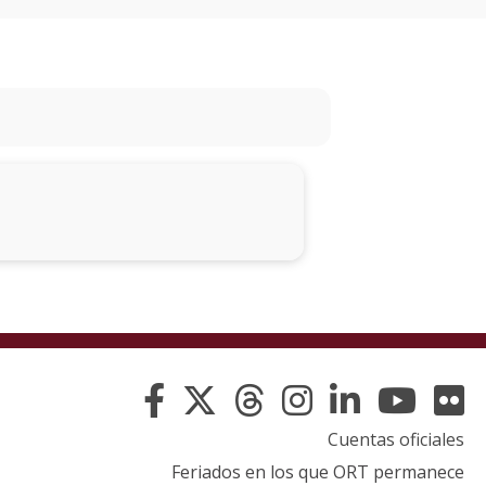
eventos
Eventos
anteriores
Testimonios
La
universidad
en
los
medios
Sobresalientes
Blog
Cuentas oficiales
institucional
Feriados en los que ORT permanece