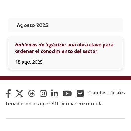
La
unive
en
Agosto 2025
los
medio
Hablemos de logística:
una obra clave para
Sobre
ordenar el conocimiento del sector
Blog
18 ago. 2025
instit
Cuentas oficiales
Feriados en los que ORT permanece cerrada