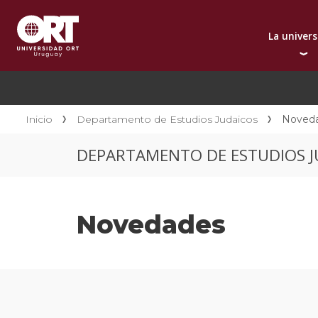
La univer
Presentación instit
A
Por qué elegir ORT
A
Reconocimientos in
C
Inicio
Departamento de Estudios Judaicos
Noved
Autoridades
D
DEPARTAMENTO DE ESTUDIOS J
Rectorado
I
Área Internacional
I
Sostenibilidad
I
Novedades
Contacto