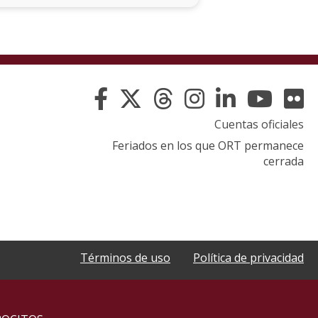
por
Rosh
Hashaná
Premio
Scopus
Cuentas oficiales
Libro
Feriados en los que ORT permanece
La
cerrada
niña
que
miraba
los
trenes
partir
Términos de uso
Política de privacidad
Shoá:
la