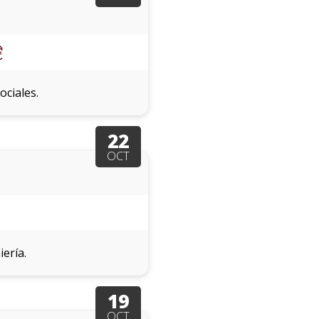
ociales.
22
OCT
ería.
19
OCT