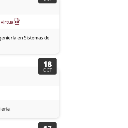
virtual
geniería en Sistemas de
18
OCT
ería.