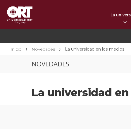
La univer
Presentación instit
A
Por qué elegir ORT
A
Reconocimientos in
C
Inicio
Novedades
La universidad en los medios
Autoridades
D
NOVEDADES
Rectorado
I
Área Internacional
I
Sostenibilidad
I
La universidad en
Contacto