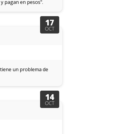
y pagan en pesos".
17
OCT
y tiene un problema de
14
OCT