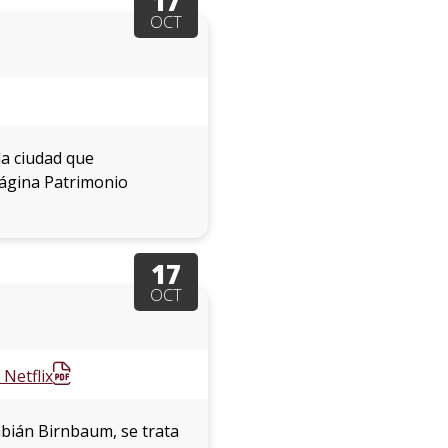
17
OCT
la ciudad que
página Patrimonio
17
OCT
Netflix
abián Birnbaum, se trata