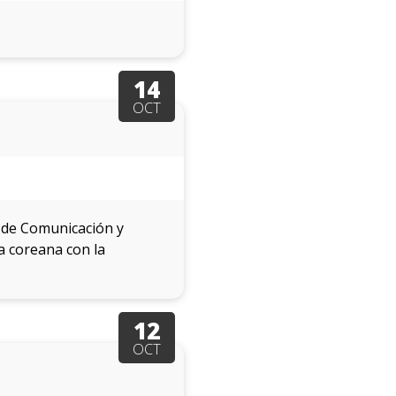
14
OCT
d de Comunicación y
a coreana con la
12
OCT