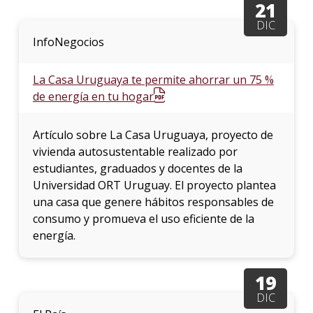
21
DIC
La
InfoNegocios
unive
en
los
La Casa Uruguaya te permite ahorrar un 75 %
medio
de energía en tu hogar
Sobre
Artículo sobre La Casa Uruguaya, proyecto de
Blog
vivienda autosustentable realizado por
instit
estudiantes, graduados y docentes de la
Universidad ORT Uruguay. El proyecto plantea
una casa que genere hábitos responsables de
consumo y promueva el uso eficiente de la
energía.
19
DIC