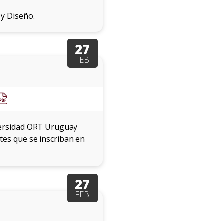
 y Diseño.
27
FEB
iversidad ORT Uruguay
tes que se inscriban en
27
FEB