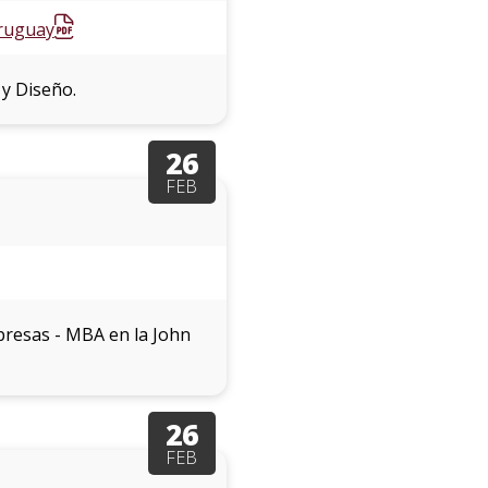
Uruguay
 y Diseño.
26
FEB
mpresas - MBA en la John
26
FEB