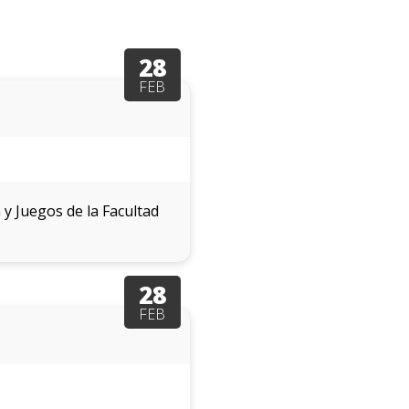
eventos
Eventos
28
anteriores
FEB
Testimonios
La
universidad
 y Juegos de la Facultad
en
los
medios
28
Sobresalientes
FEB
Blog
institucional