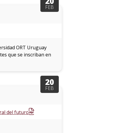
20
FEB
iversidad ORT Uruguay
tes que se inscriban en
20
FEB
al del futuro