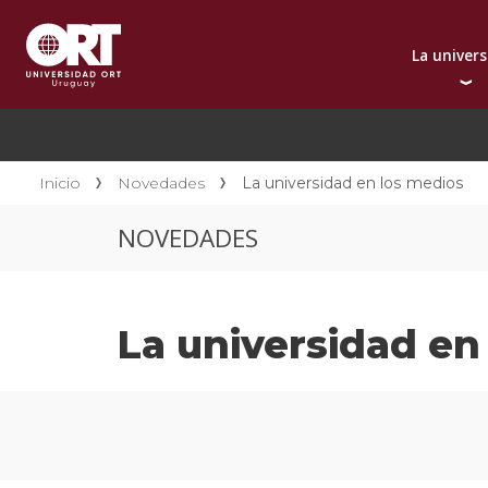
La univer
Presentación instit
A
Por qué elegir ORT
A
Reconocimientos in
C
Inicio
Novedades
La universidad en los medios
Autoridades
D
NOVEDADES
Rectorado
I
Área Internacional
I
Sostenibilidad
I
La universidad en
Contacto