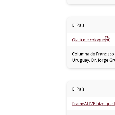
El País
Ojalá me coloque
Columna de Francisco F
Uruguay, Dr. Jorge Gr
El País
FrameALIVE hizo que l