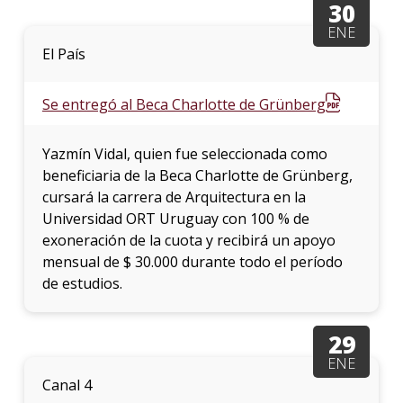
30
ENE
La
El País
unive
en
los
Se entregó al Beca Charlotte de Grünberg
medio
Sobre
Yazmín Vidal, quien fue seleccionada como
beneficiaria de la Beca Charlotte de Grünberg,
Blog
cursará la carrera de Arquitectura en la
instit
Universidad ORT Uruguay con 100 % de
exoneración de la cuota y recibirá un apoyo
mensual de $ 30.000 durante todo el período
de estudios.
29
ENE
Canal 4