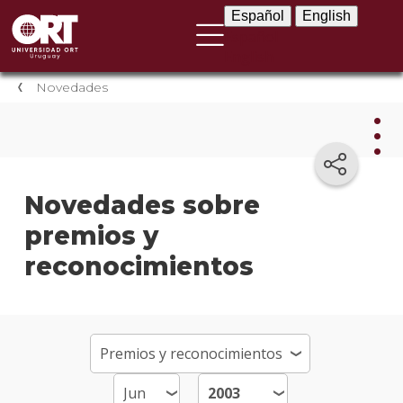
Español
English
Español
English
Novedades
Nov
Novedades sobre
premios y
Nove
instit
reconocimientos
Próxi
event
Event
anter
Testi