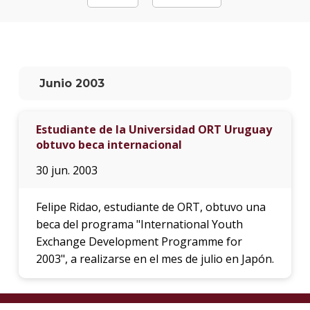
La
unive
en
los
Junio 2003
medio
Sobre
Estudiante de la Universidad ORT Uruguay
obtuvo beca internacional
Blog
instit
30 jun. 2003
Felipe Ridao, estudiante de ORT, obtuvo una
beca del programa "International Youth
Exchange Development Programme for
2003", a realizarse en el mes de julio en Japón.