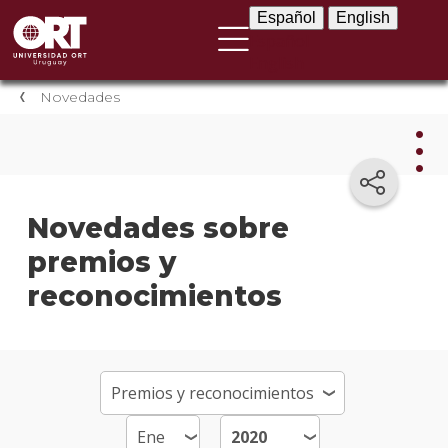
Español
English
Español
English
Novedades
Nov
Novedades sobre
premios y
Nove
instit
reconocimientos
Próxi
event
Event
anter
Testi