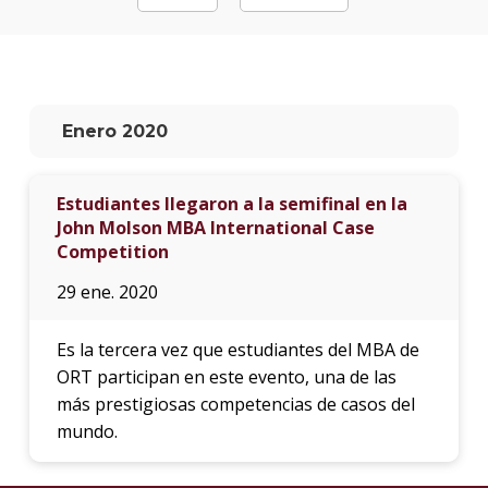
La
unive
en
los
Enero 2020
medio
Sobre
Estudiantes llegaron a la semifinal en la
John Molson MBA International Case
Blog
instit
Competition
29 ene. 2020
Es la tercera vez que estudiantes del MBA de
ORT participan en este evento, una de las
más prestigiosas competencias de casos del
mundo.