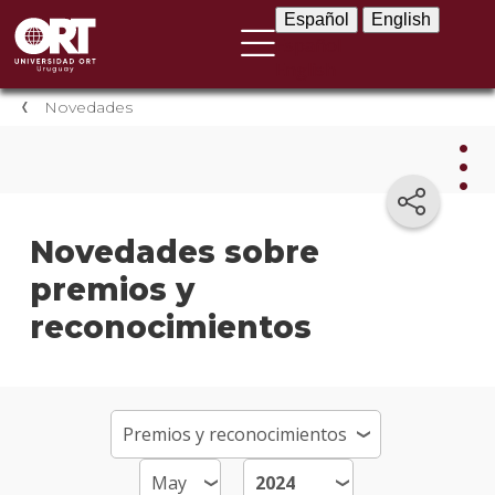
Español
English
Español
English
Novedades
Nov
Novedades sobre
premios y
Nove
instit
reconocimientos
Próxi
event
Event
anter
Testi