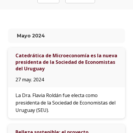
La
unive
en
los
Mayo 2024
medio
Sobre
Catedrática de Microeconomía es la nueva
presidenta de la Sociedad de Economistas
Blog
instit
del Uruguay
27 may. 2024
La Dra. Flavia Roldán fue electa como
presidenta de la Sociedad de Economistas del
Uruguay (SEU).
Belleza sostenible: el proyecto