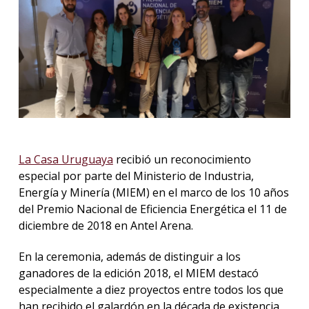
La
unive
en
los
medio
Sobre
Blog
instit
La Casa Uruguaya
recibió un reconocimiento
especial por parte del Ministerio de Industria,
Energía y Minería (MIEM) en el marco de los 10 años
del Premio Nacional de Eficiencia Energética el 11 de
diciembre de 2018 en Antel Arena.
En la ceremonia, además de distinguir a los
ganadores de la edición 2018, el MIEM destacó
especialmente a diez proyectos entre todos los que
han recibido el galardón en la década de existencia