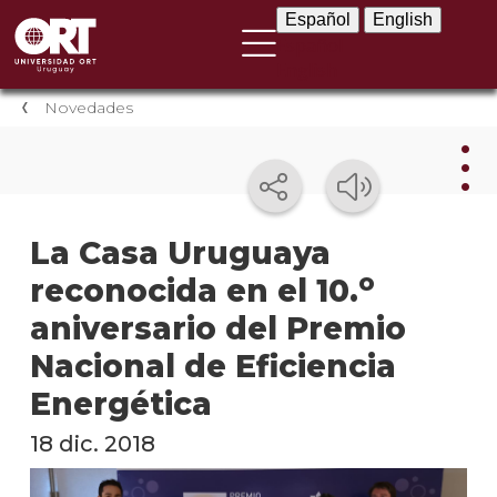
Español
English
Español
English
Novedades
Nov
La Casa Uruguaya
o
reconocida en el 10.
Nove
instit
aniversario del Premio
Próxi
Nacional de Eficiencia
event
Energética
Event
18 dic. 2018
anter
Testi