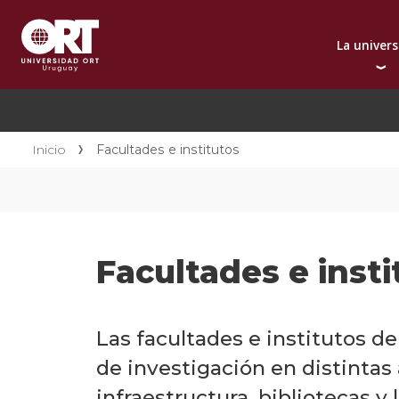
La univer
Presentación instit
A
Por qué elegir ORT
A
Reconocimientos in
C
Inicio
Facultades e institutos
Autoridades
D
Rectorado
I
Área Internacional
I
Sostenibilidad
I
Facultades e insti
Contacto
Las facultades e institutos d
de investigación en distintas
infraestructura, bibliotecas y 