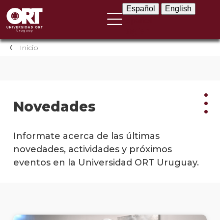
Español
English
Español
English
Inicio
Novedades
Nov
Informate acerca de las últimas
novedades, actividades y próximos
Nove
eventos en la Universidad ORT Uruguay.
instit
Próxi
event
Event