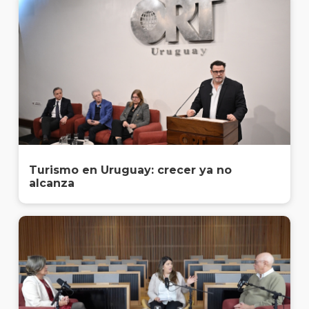
anter
Testi
La
unive
en
los
medio
Sobre
Turismo en Uruguay: crecer ya no
alcanza
Blog
instit