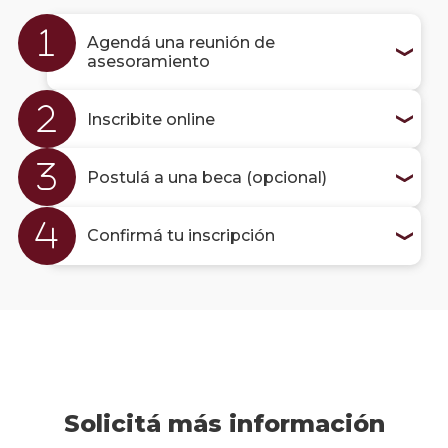
postg
Agendá una reunión de
Cómo
asesoramiento
inscri
a un
curso
Inscribite online
de
actua
Postulá a una beca (opcional)
Modal
de
pago
Confirmá tu inscripción
Solici
más
infor
Solicitá más información