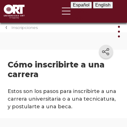
Español
English
Español
English
Inscripciones
Insc
Inscri
Cómo inscribirte a una
antic
carrera
Cómo
inscri
a
Estos son los pasos para inscribirte a una
una
carrera universitaria o a una tecnicatura,
carre
y postularte a una beca.
Cómo
postu
a un