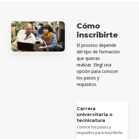
carre
Cómo
postu
Cómo
a un
inscribirte
postg
El proceso depende
Cómo
del tipo de formación
inscri
que quieras
a un
realizar. Elegí una
curso
opción para conocer
de
actua
los pasos y
requisitos.
Modal
de
pago
Carrera
universitaria o
Solici
tecnicatura
más
Conocé los pasos y
infor
requisitos para inscribirte.