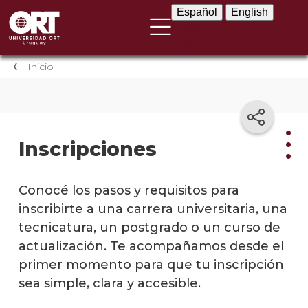
Español
English
Español
English
Inicio
Inscripciones
Insc
Conocé los pasos y requisitos para
inscribirte a una carrera universitaria, una
Inscri
tecnicatura, un postgrado o un curso de
antic
actualización. Te acompañamos desde el
Cómo
primer momento para que tu inscripción
inscri
sea simple, clara y accesible.
a
una