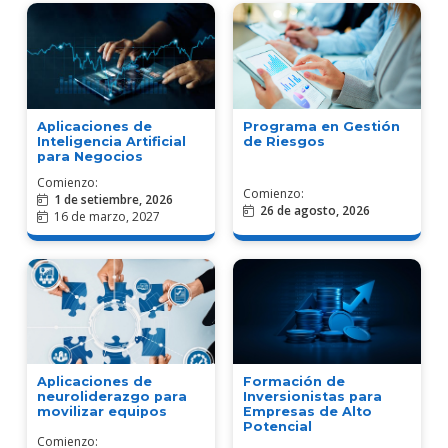
Aplicaciones de
Programa en Gestión
Inteligencia Artificial
de Riesgos
para Negocios
Comienzo:
Comienzo:
1 de setiembre, 2026
26 de agosto, 2026
16 de marzo, 2027
Aplicaciones de
Formación de
neuroliderazgo para
Inversionistas para
movilizar equipos
Empresas de Alto
Potencial
Comienzo: