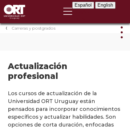
Español
English
Español
English
Carreras y postgrados
Carr
y
post
Actualización
profesional
Carre
univer
Los cursos de actualización de la
Tecni
Universidad ORT Uruguay están
Postg
pensados para incorporar conocimientos
específicos y actualizar habilidades. Son
Actua
opciones de corta duración, enfocadas
profe