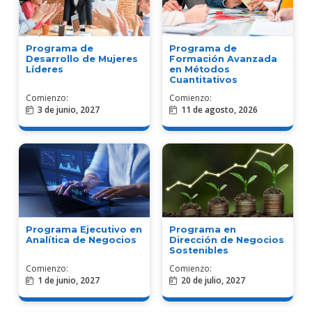
Programa de
Programa de
Desarrollo de Mujeres
Formación Avanzada
Líderes
en Métodos
Cuantitativos
Comienzo:
Comienzo:
3 de junio, 2027
11 de agosto, 2026
Programa Ejecutivo en
Programa en
Analítica de Negocios
Dirección de Negocios
Sostenibles
Comienzo:
Comienzo:
1 de junio, 2027
20 de julio, 2027