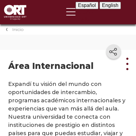
Español
English
Español
English
Inicio
Área Internacional
Área
Expandí tu visión del mundo con
Inte
oportunidades de intercambio,
programas académicos internacionales y
Direc
experiencias que van más allá del aula.
de
Relac
Nuestra universidad te conecta con
Inter
instituciones de prestigio en distintos
países para que puedas estudiar, viajar y
Estud