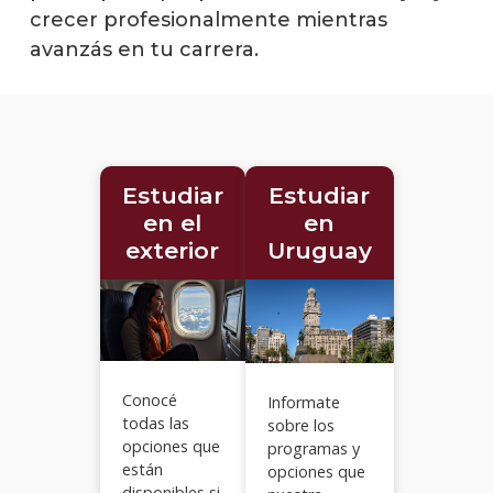
en el
crecer profesionalmente mientras
exteri
avanzás en tu carrera.
Inter
estudi
Acue
de
Estudiar
Estudiar
coope
inter
en el
en
exterior
Uruguay
Estud
en
Urug
Centr
de
Idiom
Conocé
Informate
todas las
sobre los
opciones que
Prog
programas y
Padri
están
opciones que
disponibles si