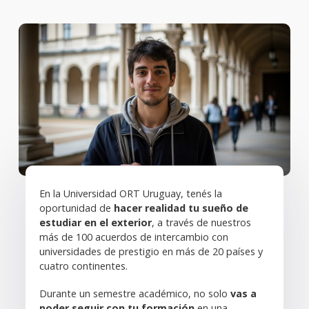
Solici
más
infor
En la Universidad ORT Uruguay, tenés la
oportunidad de
hacer realidad tu sueño de
estudiar en el exterior
, a través de nuestros
más de 100 acuerdos de intercambio con
universidades de prestigio en más de 20 países y
cuatro continentes.
Durante un semestre académico, no solo
vas a
poder seguir con tu formación
en una