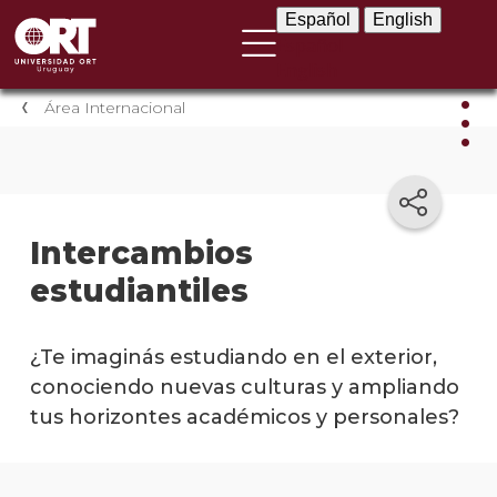
Español
English
Español
English
Área Internacional
Inte
estu
Intercambios
Condi
estudiantiles
de
partic
¿Te imaginás estudiando en el exterior,
Costo
conociendo nuevas culturas y ampliando
Elecc
tus horizontes académicos y personales?
de
mater
y
reváli