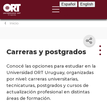
Español
English
Español
English
Inicio
Carreras y postgrados
Carr
Conocé las opciones para estudiar en la
y
Universidad ORT Uruguay, organizadas
post
por nivel: carreras universitarias,
tecnicaturas, postgrados y cursos de
Carre
univer
actualización profesional en distintas
áreas de formación.
Tecni