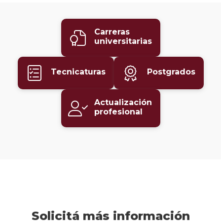
Postg
Carreras
Actua
universitarias
profe
Tecnicaturas
Postgrados
Actualización
profesional
Solicitá más información