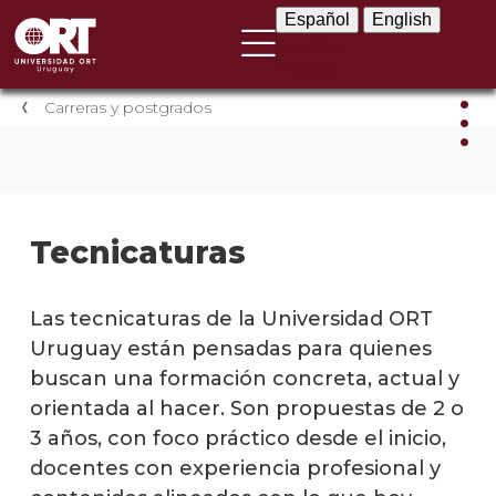
Español
English
Español
English
Carreras y postgrados
Carr
y
post
Tecnicaturas
Carre
univer
Las tecnicaturas de la Universidad ORT
Uruguay están pensadas para quienes
Tecni
buscan una formación concreta, actual y
orientada al hacer. Son propuestas de 2 o
Postg
3 años, con foco práctico desde el inicio,
Actua
docentes con experiencia profesional y
profe