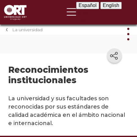
Español
English
Español
English
La universidad
La
univ
Reconocimientos
Prese
institucionales
instit
Por
La universidad y sus facultades son
qué
elegir
reconocidas por sus estándares de
ORT
calidad académica en el ámbito nacional
e internacional.
El
legad
de la