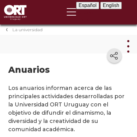
Español
English
Español
English
La universidad
La
Anuarios
univ
Prese
Los anuarios informan acerca de las
instit
principales actividades desarrolladas por
la Universidad ORT Uruguay con el
Por
qué
objetivo de difundir el dinamismo, la
elegir
diversidad y la creatividad de su
ORT
comunidad académica.
El