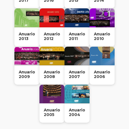
2017
2016
2015
2014
de
gradu
Recon
instit
Anuario
Anuario
Anuario
Anuario
2013
2012
2011
2010
Peop
|
Gesti
Huma
Anuar
Anuario
Anuario
Anuario
Anuario
2009
2008
2007
2006
Anuario
Anuario
2005
2004