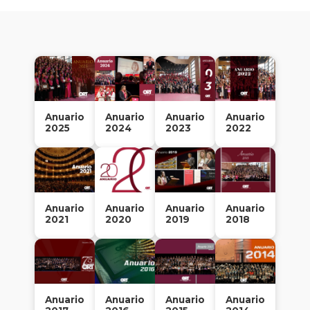
legad
de la
Prof.
Charl
de
Grün
Recto
Anuario
Anuario
Anuario
Anuario
2025
2024
2023
2022
Histor
de
ORT
en
Urug
Anuario
Anuario
Anuario
Anuario
2021
2020
2019
2018
Histór
de
carre
y
postg
Anuario
Anuario
Anuario
Anuario
Cerem