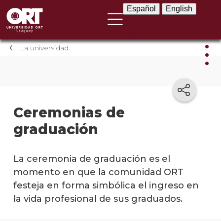
Español
English
Español
English
La universidad
La
univ
Ceremonias de
Prese
graduación
instit
Por
La ceremonia de graduación es el
qué
elegir
momento en que la comunidad ORT
ORT
festeja en forma simbólica el ingreso en
la vida profesional de sus graduados.
El
legad
de la