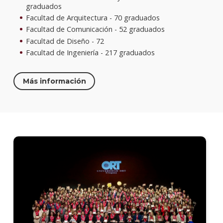
graduados
Facultad de Arquitectura - 70 graduados
Recon
instit
Facultad de Comunicación - 52 graduados
Facultad de Diseño - 72
Peop
Facultad de Ingeniería - 217 graduados
|
Gesti
Huma
Más información
Anuar