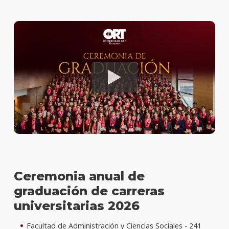
Prof.
Charl
de
Grün
Recto
Histor
de
ORT
en
Urug
Histór
de
carre
y
Ceremonia anual de
postg
graduación de carreras
universitarias 2026
Cerem
de
gradu
Facultad de Administración y Ciencias Sociales - 241