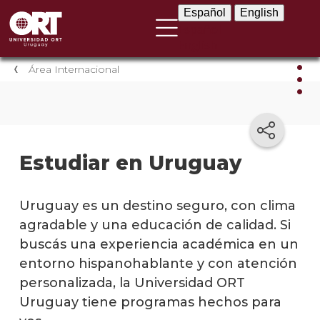
Español
English
Español
English
Área Internacional
Estu
en
Uru
Estudiar en Uruguay
Admis
inter
Uruguay es un destino seguro, con clima
agradable y una educación de calidad. Si
Inter
buscás una experiencia académica en un
estudi
entorno hispanohablante y con atención
Libre
personalizada, la Universidad ORT
movil
Uruguay tiene programas hechos para