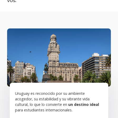
vos.
Cómo
organ
tu
estad
Españ
para
extra
Prog
Padri
Solici
más
infor
Uruguay es reconocido por su ambiente
acogedor, su estabilidad y su vibrante vida
cultural, lo que lo convierte en
un destino ideal
para estudiantes internacionales.