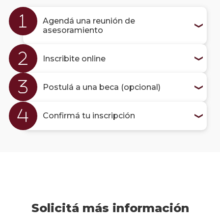
postg
Agendá una reunión de
Cómo
asesoramiento
inscri
a un
curso
Inscribite online
de
actua
Postulá a una beca (opcional)
Modal
de
pago
Confirmá tu inscripción
Solici
más
infor
Solicitá más información