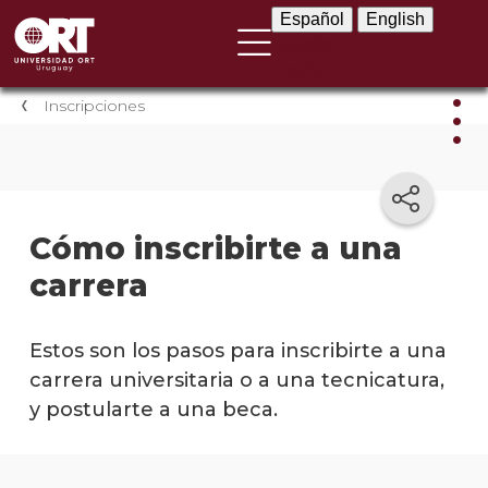
Español
English
Español
English
Inscripciones
Insc
Inscri
Cómo inscribirte a una
antic
carrera
Cómo
inscri
a
Estos son los pasos para inscribirte a una
una
carrera universitaria o a una tecnicatura,
carre
y postularte a una beca.
Cómo
postu
a un