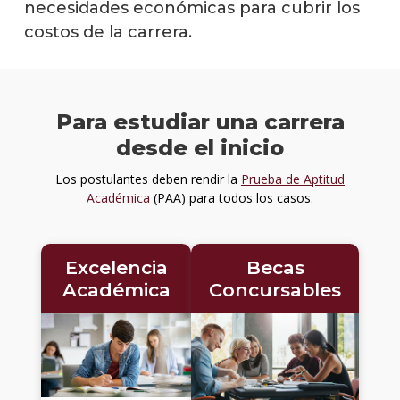
necesidades económicas para cubrir los
costos de la carrera.
Desc
Pregu
frecu
Para estudiar una carrera
Solici
desde el inicio
más
infor
Los postulantes deben rendir la
Prueba de Aptitud
Académica
(PAA) para todos los casos.
Excelencia
Becas
Académica
Concursables