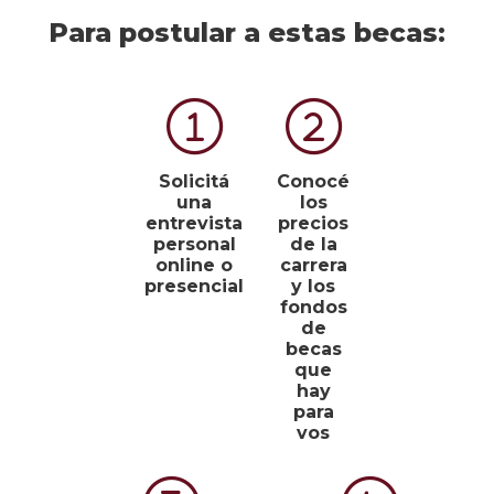
Para postular a estas becas:
Solicitá
Conocé
una
los
entrevista
precios
personal
de la
online o
carrera
presencial
y los
fondos
de
becas
que
hay
para
vos