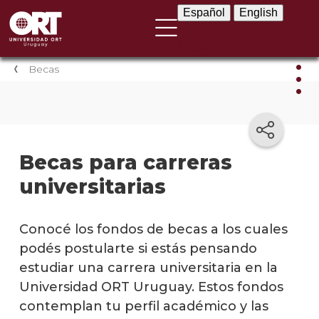
Español
English
Español
English
Becas
Bec
Becas
Becas para carreras
para
universitarias
carre
univer
Becas
Conocé los fondos de becas a los cuales
para
podés postularte si estás pensando
tecni
estudiar una carrera universitaria en la
Becas
Universidad ORT Uruguay. Estos fondos
para
contemplan tu perfil académico y las
postg