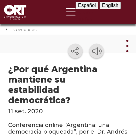
Español
English
Español
English
Novedades
Nov
¿Por qué Argentina
mantiene su
Nove
instit
estabilidad
Próxi
democrática?
event
11 set. 2020
Event
anter
Conferencia online “Argentina: una
democracia bloqueada”, por el Dr. Andrés
Testi