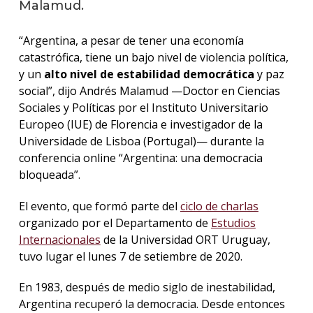
Malamud.
La
“Argentina, a pesar de tener una economía
unive
catastrófica, tiene un bajo nivel de violencia política,
en
los
y un
alto nivel de estabilidad democrática
y paz
medio
social”, dijo Andrés Malamud —Doctor en Ciencias
Sociales y Políticas por el Instituto Universitario
Sobre
Europeo (IUE) de Florencia e investigador de la
Universidade de Lisboa (Portugal)— durante la
Blog
conferencia online “Argentina: una democracia
instit
bloqueada”.
El evento, que formó parte del
ciclo de charlas
organizado por el Departamento de
Estudios
Internacionales
de la Universidad ORT Uruguay,
tuvo lugar el lunes 7 de setiembre de 2020.
En 1983, después de medio siglo de inestabilidad,
Argentina recuperó la democracia. Desde entonces