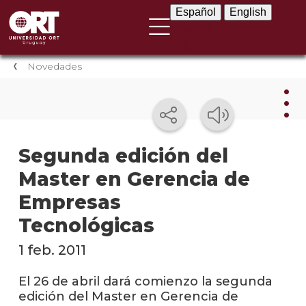
Español
English
Español
English
Novedades
Nov
Segunda edición del
Master en Gerencia de
Nove
instit
Empresas
Próxi
Tecnológicas
event
1 feb. 2011
Event
anter
El 26 de abril dará comienzo la segunda
edición del Master en Gerencia de
Testi