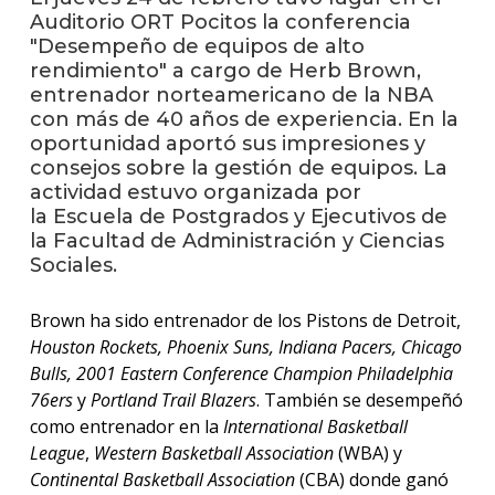
Auditorio ORT Pocitos la conferencia
"Desempeño de equipos de alto
La
rendimiento" a cargo de Herb Brown,
unive
en
entrenador norteamericano de la NBA
los
con más de 40 años de experiencia. En la
medio
oportunidad aportó sus impresiones y
consejos sobre la gestión de equipos. La
Sobre
actividad estuvo organizada por
la Escuela de Postgrados y Ejecutivos de
Blog
la Facultad de Administración y Ciencias
instit
Sociales.
Brown ha sido entrenador de los Pistons de Detroit,
Houston Rockets, Phoenix Suns, Indiana Pacers, Chicago
Bulls, 2001 Eastern Conference Champion Philadelphia
76ers
y
Portland Trail Blazers
. También se desempeñó
como entrenador en la
International Basketball
League
,
Western Basketball Association
(WBA) y
Continental Basketball Association
(CBA) donde ganó