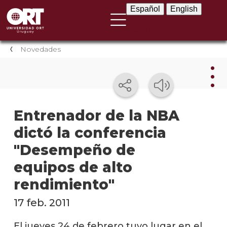
Español
English
Español
English
Novedades
Nov
Entrenador de la NBA
dictó la conferencia
Nove
instit
"Desempeño de
Próxi
equipos de alto
event
rendimiento"
Event
17 feb. 2011
anter
El jueves 24 de febrero tuvo lugar en el
Testi