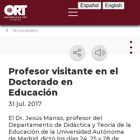
Español
English
Español
English
Novedades
Nov
Profesor visitante en el
Doctorado en
Nove
instit
Educación
Próxi
31 jul. 2017
event
El Dr. Jesús Manso, profesor del
Event
Departamento de Didáctica y Teoría de la
anter
Educación de la Universidad Autónoma
de Madrid, dictó los días 24, 25 y 28 de
Testi