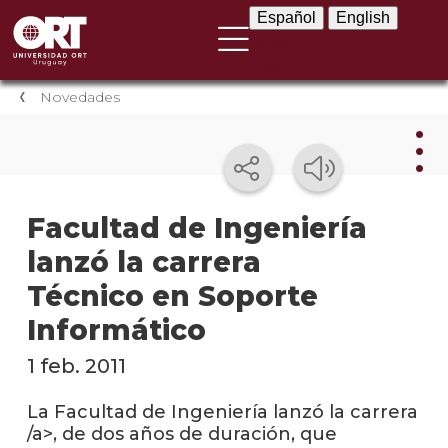
Español
English
Español
English
Novedades
Nov
Facultad de Ingeniería
lanzó la carrera
Nove
instit
Técnico en Soporte
Próxi
Informático
event
1 feb. 2011
Event
anter
La Facultad de Ingeniería lanzó la carrera
/a>, de dos años de duración, que
Testi