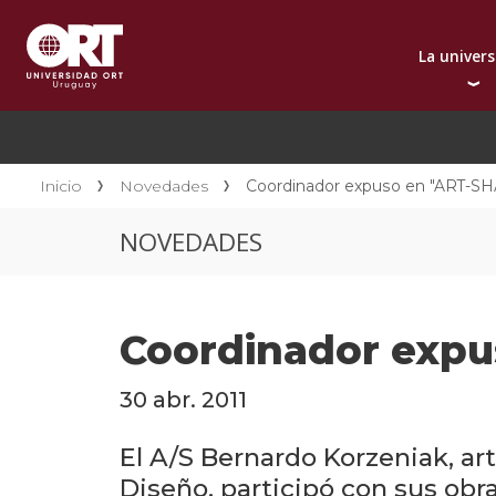
La univer
Presentación instit
A
Por qué elegir ORT
A
Reconocimientos in
C
Inicio
Novedades
Coordinador expuso en "ART-S
Autoridades
D
NOVEDADES
Rectorado
I
Área Internacional
I
Sostenibilidad
I
Coordinador expu
Contacto
30 abr. 2011
El A/S Bernardo Korzeniak, ar
Diseño, participó con sus ob