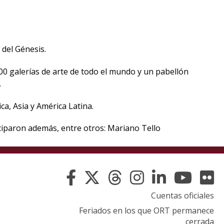
eventos
Eventos
anteriores
 del Génesis.
Testimonios
00 galerías de arte de todo el mundo y un pabellón
.
La
a, Asia y América Latina.
universidad
en
iciparon además, entre otros: Mariano Tello
los
medios
Sobresalientes
Cuentas oficiales
Blog
institucional
Feriados en los que ORT permanece
cerrada