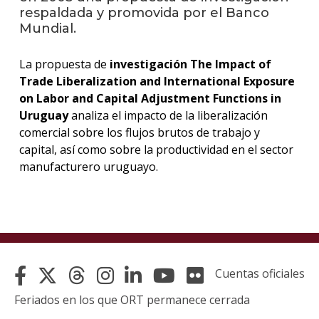
respaldada y promovida por el Banco
Mundial.
La
unive
en
La propuesta de
investigación The Impact of
los
Trade Liberalization and International Exposure
medio
on Labor and Capital Adjustment Functions in
Uruguay
analiza el impacto de la liberalización
Sobre
comercial sobre los flujos brutos de trabajo y
capital, así como sobre la productividad en el sector
Blog
instit
manufacturero uruguayo.
Cuentas oficiales
Feriados en los que ORT permanece cerrada