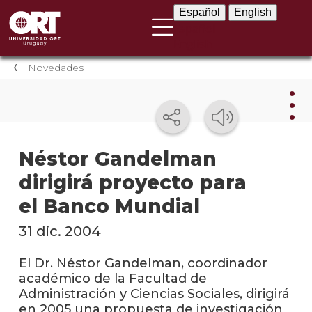
Español
English
Español
English
Novedades
Nov
Néstor Gandelman
dirigirá proyecto para
Nove
instit
el Banco Mundial
Próxi
31 dic. 2004
event
El Dr. Néstor Gandelman, coordinador
Event
académico de la Facultad de
anter
Administración y Ciencias Sociales, dirigirá
en 2005 una propuesta de investigación
Testi