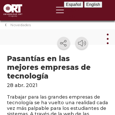
Español
English
Español
English
Novedades
Nov
Pasantías en las
mejores empresas de
Nove
instit
tecnología
Próxi
28 abr. 2021
event
Trabajar para las grandes empresas de
Event
tecnología se ha vuelto una realidad cada
anter
vez más palpable para los estudiantes de
sistemas. A través de la web de las
Testi