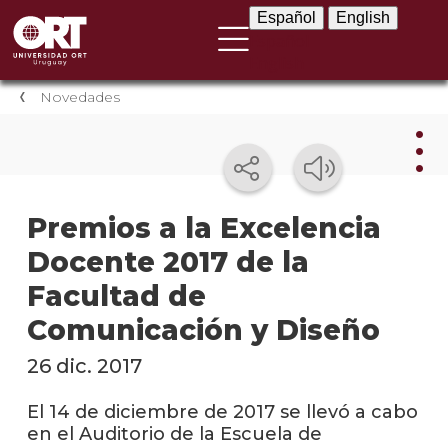
Español
English
Español
English
Novedades
Nov
Premios a la Excelencia
Docente 2017 de la
Nove
instit
Facultad de
Próxi
Comunicación y Diseño
event
26 dic. 2017
Event
anter
El 14 de diciembre de 2017 se llevó a cabo
en el Auditorio de la Escuela de
Testi