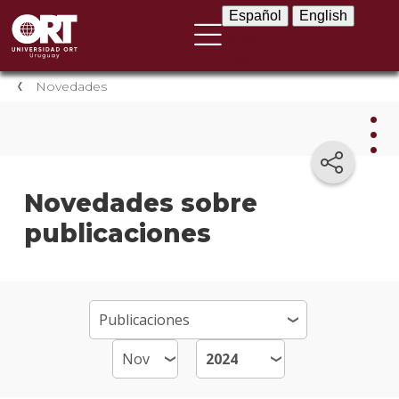
Español
English
Español
English
Novedades
Nov
Novedades sobre
publicaciones
Nove
instit
Próxi
event
Event
anter
Testi