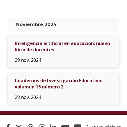
La
unive
en
Noviembre 2024
los
medio
Inteligencia artificial en educación: nuevo
Sobre
libro de docentes
Blog
29 nov. 2024
instit
Cuadernos de Investigación Educativa:
volumen 15 número 2
28 nov. 2024