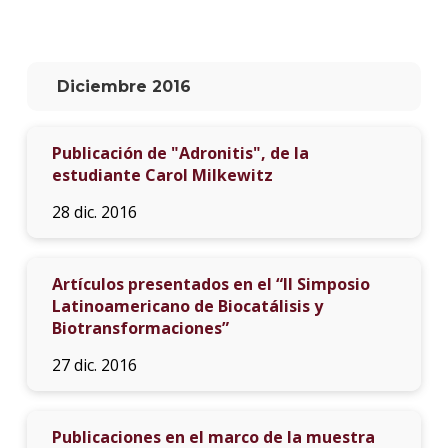
La
unive
en
Diciembre 2016
los
medio
Publicación de "Adronitis", de la
Sobre
estudiante Carol Milkewitz
Blog
28 dic. 2016
instit
Artículos presentados en el “II Simposio
Latinoamericano de Biocatálisis y
Biotransformaciones”
27 dic. 2016
Publicaciones en el marco de la muestra